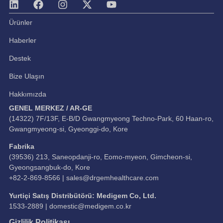
Ürünler
Haberler
Destek
Bize Ulaşın
Hakkımızda
GENEL MERKEZ / AR-GE
(14322) 7F/13F, E-B/D Gwangmyeong Techno-Park, 60 Haan-ro,
Gwangmyeong-si, Gyeonggi-do, Kore
Fabrika
(39536) 213, Saneopdanji-ro, Eomo-myeon, Gimcheon-si,
Gyeongsangbuk-do, Kore
+82-2-869-8566 |
sales@drgemhealthcare.com
Yurtiçi Satış Distribütörü: Medigem Co, Ltd.
1533-2889 |
domestic@medigem.co.kr
Gizlilik Politikası