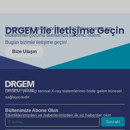
DRGEM ile İletişime Geçin
Ürünlerimizle ilgileniyor musunuz? İhtiyaçlarınız için
mükemmel çözümü bulmanıza yardımcı olalım.
Bugün bizimle iletişime geçin!
Bize Ulaşın
DRGEM, yenilikçi tanısal X-ray sistemlerinin önde gelen küresel
sağlayıcısıdır.
Bültenimize Abone Olun
Etkinliklerimizden ve haberlerimizden ilk siz haberdar olun
Sonraki