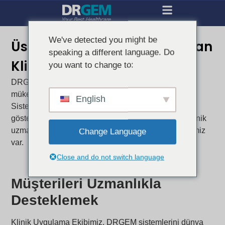
We've detected you might be
Üstün X-ray Kalitesi Sağlayan
speaking a different language. Do
Klinik Uzmanlık
you want to change to:
DRGEM olarak, görüntüleme kalitesinin tanısal
mükemmelliğin merkezinde yer aldığını biliyoruz.
English
Sistemlerimizin sürekli olarak üstün performans
göstermesini sağlamak için, son derece yetenekli klinik
uzmanlardan oluşan özel bir Klinik Uygulama Ekibimiz
Change Language
var.
Close and do not switch language
Müşterileri Uzmanlıkla
Desteklemek
Klinik Uygulama Ekibimiz, DRGEM sistemlerini dünya