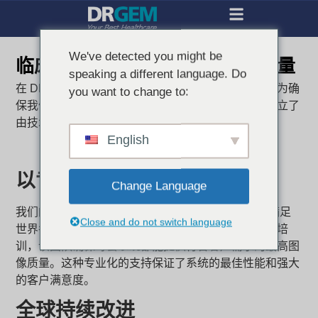
We've detected you might be
临床专业知识确保卓越的 X 光质量
speaking a different language. Do
在 DRGEM，我们深知成像质量是卓越诊断的核心。为确
you want to change to:
保我们的系统始终如一地提供卓越性能，我们专门成立了
由技术精湛的临床专家组成的临床应用团队。
English
以专业知识为客户提供支持
Change Language
我们的临床应用团队对 DRGEM 系统进行优化，以满足
Close and do not switch language
世界各地医院和诊所的不同需求。从初始设置到用户培
训，该团队确保每套系统都能提供符合客户需求的最高图
像质量。这种专业化的支持保证了系统的最佳性能和强大
的客户满意度。
全球持续改进