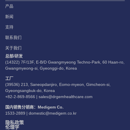
产品
新闻
支持
联系我们
关于我们
总部/研发
(14322) 7F/13F, E-B/D Gwangmyeong Techno-Park, 60 Haan-ro,
Gwangmyeong-si, Gyeonggi-do, Korea
工厂
(39536) 213, Saneopdanjiro, Eomo-myeon, Gimcheon-si,
Gyeongsangbuk-do, Korea
+82-2-869-8566 |
sales@drgemhealthcare.com
国内销售分销商：Medigem Co.
1533-2889 |
domestic@medigem.co.kr
隐私政策
伦理学