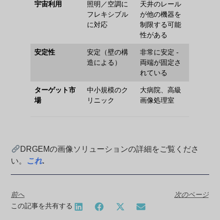
宇宙利用
照明／空調に
天井のレール
フレキシブル
が他の機器を
に対応
制限する可能
性がある
安定性
安定（壁の構
非常に安定 -
造による）
両端が固定さ
れている
ターゲット市
中小規模のク
大病院、高級
場
リニック
画像処理室
DRGEMの画像ソリューションの詳細をご覧くださ
い。
これ
.
前へ
次のページ
この記事を共有する