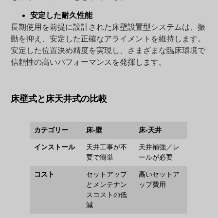
安定した耐久性能
長期使用を前提に設計された床壁設置型システムは、振
動を抑え、安定した正確なアライメントを維持します。
安定した位置決め精度を実現し、さまざまな臨床環境で
信頼性の高いパフォーマンスを発揮します。
床壁式と床天井式の比較
カテゴリー
床-壁
床-天井
インストール
天井工事が不
天井補強／レ
要で簡単
ールが必要
コスト
セットアップ
高いセットア
とメンテナン
ップ費用
スコストの低
減