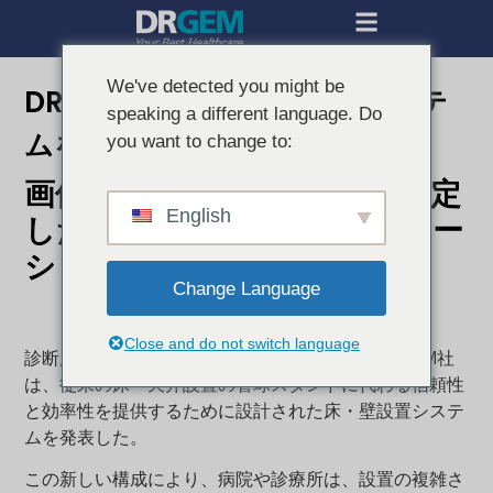
We've detected you might be
DRGEM、床・壁取り付けシステ
speaking a different language. Do
ムを発表
you want to change to:
画像診断のための実用的で安定
English
した費用対効果の高いソリュー
ション
Change Language
Close and do not switch language
診断用X線システムの世界的リーダーであるDRGEM社
は、従来の床・天井設置の管球スタンドに代わる信頼性
と効率性を提供するために設計された床・壁設置システ
ムを発表した。
この新しい構成により、病院や診療所は、設置の複雑さ