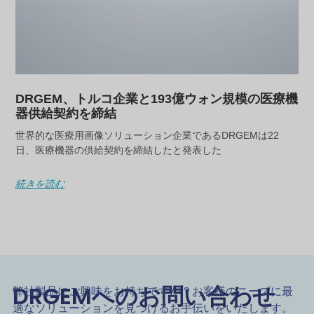
DRGEM、トルコ企業と193億ウォン規模の医療機
器供給契約を締結
世界的な医療用画像ソリューション企業であるDRGEMは22
日、医療機器の供給契約を締結したと発表した
続きを読む
DRGEMへのお問い合わせ
弊社製品にご興味をお持ちですか？お客様のニーズに最
適なソリューションを見つけるお手伝いをいたします。