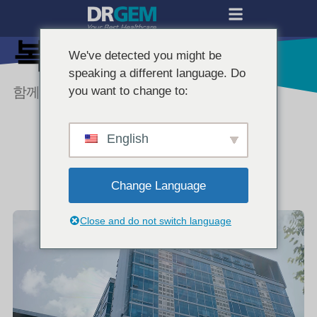
복리후생
We've detected you might be
speaking a different language. Do
함께 성장하는 문화를 위한 복리후생 제도
you want to change to:
English
Change Language
Close and do not switch language