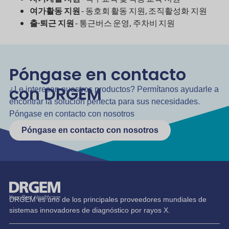
여가활동 지원
- 동호회 활동 지원, 조직활성화 지원
출∙퇴근 지원
- 통근버스 운영, 주차비 지원
Póngase en contacto
con DRGEM
¿Le interesan nuestros productos? Permítanos ayudarle a
encontrar la solución perfecta para sus necesidades.
Póngase en contacto con nosotros
Póngase en contacto con nosotros
DRGEM es uno de los principales proveedores mundiales de
sistemas innovadores de diagnóstico por rayos X.