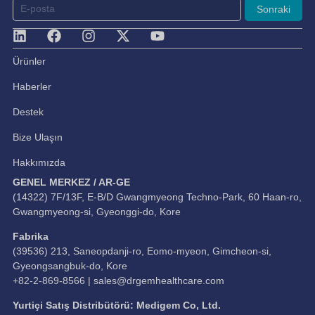
Sonraki
Ürünler
Haberler
Destek
Bize Ulaşın
Hakkımızda
GENEL MERKEZ / AR-GE
(14322) 7F/13F, E-B/D Gwangmyeong Techno-Park, 60 Haan-ro,
Gwangmyeong-si, Gyeonggi-do, Kore
Fabrika
(39536) 213, Saneopdanji-ro, Eomo-myeon, Gimcheon-si,
Gyeongsangbuk-do, Kore
+82-2-869-8566 |
sales@drgemhealthcare.com
Yurtiçi Satış Distribütörü: Medigem Co, Ltd.