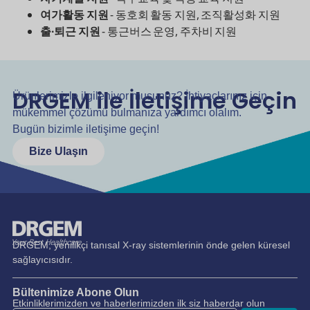
여가활동 지원
- 동호회 활동 지원, 조직활성화 지원
출∙퇴근 지원
- 통근버스 운영, 주차비 지원
DRGEM ile İletişime Geçin
Ürünlerimizle ilgileniyor musunuz? İhtiyaçlarınız için
mükemmel çözümü bulmanıza yardımcı olalım.
Bugün bizimle iletişime geçin!
Bize Ulaşın
DRGEM, yenilikçi tanısal X-ray sistemlerinin önde gelen küresel
sağlayıcısıdır.
Bültenimize Abone Olun
Etkinliklerimizden ve haberlerimizden ilk siz haberdar olun