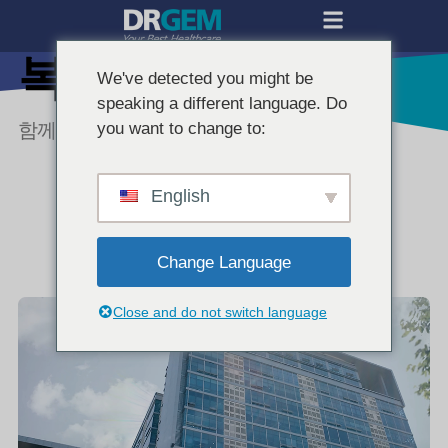
복리후생
We've detected you might be
speaking a different language. Do
함께 성장하는 문화를 위한 복리후생 제도
you want to change to:
English
Change Language
Close and do not switch language