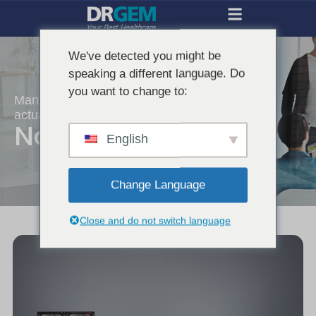
We've detected you might be
speaking a different language. Do
you want to change to:
Mantente informado con las últimas
actualizaciones de DRGEM.
Noticias
English
Change Language
Close and do not switch language