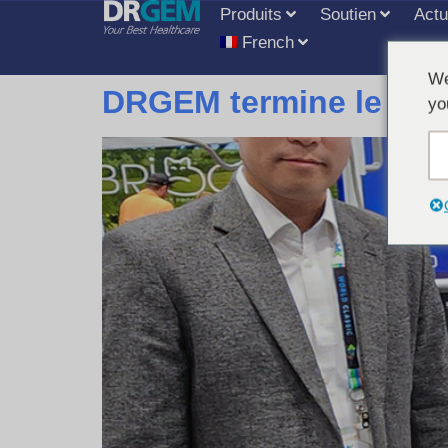
Produits
Soutien
Actu
French
We
DRGEM termine le VMX
yo