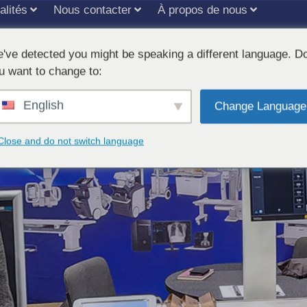
alités
Nous contacter
À propos de nous
've detected you might be speaking a different language. D
 2026 avec un grand succès
u want to change to:
English
Change Language
Close and do not switch language