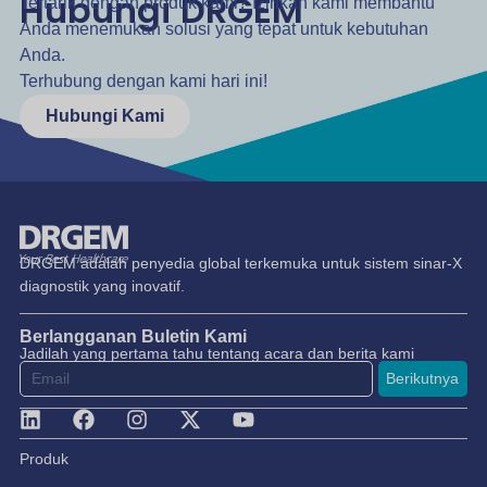
Hubungi DRGEM
Tertarik dengan produk kami? Izinkan kami membantu
Anda menemukan solusi yang tepat untuk kebutuhan
Anda.
Terhubung dengan kami hari ini!
Hubungi Kami
DRGEM adalah penyedia global terkemuka untuk sistem sinar-X
diagnostik yang inovatif.
Berlangganan Buletin Kami
Jadilah yang pertama tahu tentang acara dan berita kami
Berikutnya
Produk