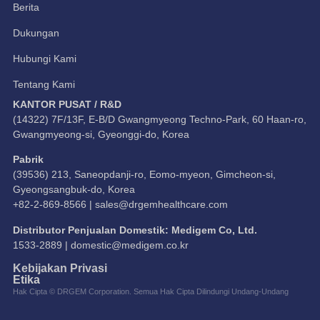
Berita
Dukungan
Hubungi Kami
Tentang Kami
KANTOR PUSAT / R&D
(14322) 7F/13F, E-B/D Gwangmyeong Techno-Park, 60 Haan-ro,
Gwangmyeong-si, Gyeonggi-do, Korea
Pabrik
(39536) 213, Saneopdanji-ro, Eomo-myeon, Gimcheon-si,
Gyeongsangbuk-do, Korea
+82-2-869-8566 |
sales@drgemhealthcare.com
Distributor Penjualan Domestik: Medigem Co, Ltd.
1533-2889 |
domestic@medigem.co.kr
Kebijakan Privasi
Etika
Hak Cipta © DRGEM Corporation. Semua Hak Cipta Dilindungi Undang-Undang