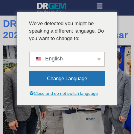
DRGEM Mengakhiri VMX
We've detected you might be
speaking a different language. Do
2026 dengan Sukses Besar
you want to change to:
English
Change Language
Close and do not switch language