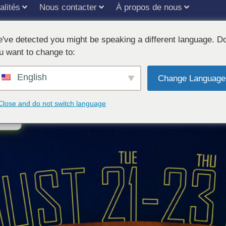
alités
Nous contacter
À propos de nous
've detected you might be speaking a different language. D
 DRGEM au salon India Health
u want to change to:
English
Change Language
Close and do not switch language