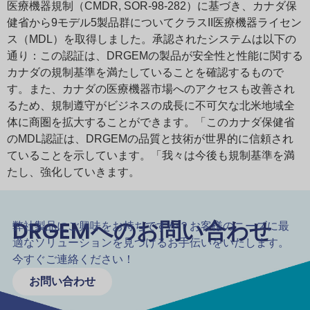
医療機器規制（CMDR, SOR-98-282）に基づき、カナダ保
健省から9モデル5製品群についてクラスII医療機器ライセン
ス（MDL）を取得しました。承認されたシステムは以下の
通り：この認証は、DRGEMの製品が安全性と性能に関する
カナダの規制基準を満たしていることを確認するもので
す。また、カナダの医療機器市場へのアクセスも改善され
るため、規制遵守がビジネスの成長に不可欠な北米地域全
体に商圏を拡大することができます。「このカナダ保健省
のMDL認証は、DRGEMの品質と技術が世界的に信頼され
ていることを示しています。「我々は今後も規制基準を満
たし、強化していきます。
DRGEMへのお問い合わせ
弊社製品にご興味をお持ちですか？お客様のニーズに最
適なソリューションを見つけるお手伝いをいたします。
今すぐご連絡ください！
お問い合わせ