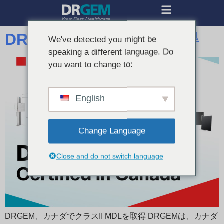
DRGEM カナダで認証取得
We've detected you might be
speaking a different language. Do
you want to change to:
English
Change Language
Close and do not switch language
DRGEM、カナダでクラスII MDLを取得 DRGEMは、カナダ