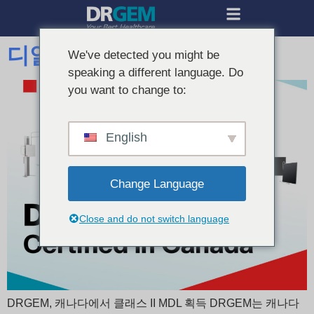
디알젬, 캐나다 인증 획득
We've detected you might be
speaking a different language. Do
you want to change to:
English
Change Language
Close and do not switch language
DRGEM, 캐나다에서 클래스 II MDL 획득 DRGEM는 캐나다