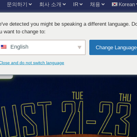
문의하기
회사 소개
IR
채용
Korean
've detected you might be speaking a different language. D
6에서 DRGEM 부스를 방문해 주세요
u want to change to:
English
Change Language
Close and do not switch language