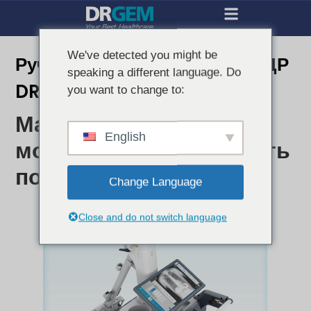
We've detected you might be
Ручная мобильная система ДР
speaking a different language. Do
DRGEM
you want to change to:
Максимальная
English
мобильность и гибкость
позиционирования
Change Language
Close and do not switch language