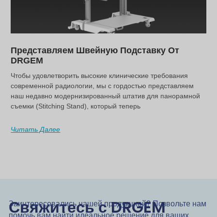
Представляем Швейную Подставку От
DRGEM
Чтобы удовлетворить высокие клинические требования
современной радиологии, мы с гордостью представляем
наш недавно модернизированный штатив для панорамной
съемки (Stitching Stand), который теперь
Читать Далее
Свяжитесь с DRGEM
Заинтересовались нашей продукцией? Позвольте нам
помочь вам найти идеальное решение для ваших