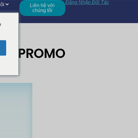
Đăng Nhập Đối Tác
ôi
Liên hệ với
chúng tôi
o
GEM PROMO