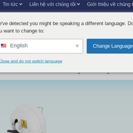
Tin tức
Liên hệ với chúng tôi
Giới thiệu về chúng t
've detected you might be speaking a different language. D
u want to change to:
English
di động thủ công DR
Change Language
Close and do not switch language
 và tính linh hoạt về vị trí