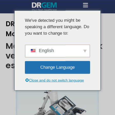
We've detected you might be
DRGEM'nin PROMO Manuel
speaking a different language. Do
Mobil DR Sistemi
you want to change to:
Maksimum hareketlilik
English
ve Konumlandırma
esnekliği
Change Language
Close and do not switch language