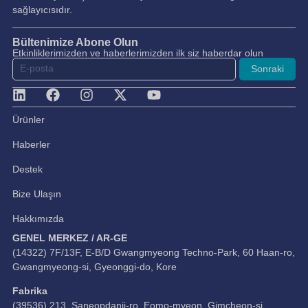
sağlayıcısıdır.
Bültenimize Abone Olun
Etkinliklerimizden ve haberlerimizden ilk siz haberdar olun
Sonraki
Ürünler
Haberler
Destek
Bize Ulaşın
Hakkımızda
GENEL MERKEZ / AR-GE
(14322) 7F/13F, E-B/D Gwangmyeong Techno-Park, 60 Haan-ro,
Gwangmyeong-si, Gyeonggi-do, Kore
Fabrika
(39536) 213, Saneopdanji-ro, Eomo-myeon, Gimcheon-si,