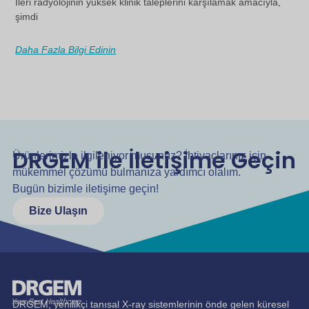
İleri radyolojinin yüksek klinik taleplerini karşılamak amacıyla,
şimdi
Daha Fazla Bilgi Edinin
DRGEM ile İletişime Geçin
Ürünlerimizle ilgileniyor musunuz? İhtiyaçlarınız için
mükemmel çözümü bulmanıza yardımcı olalım.
Bugün bizimle iletişime geçin!
Bize Ulaşın
DRGEM, yenilikçi tanısal X-ray sistemlerinin önde gelen küresel