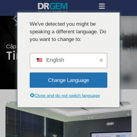
We've detected you might be
speaking a different language. Do
you want to change to:
Cập nhật tin tức mới nhất từ DRGEM.
Tin tức DRGEM
English
Change Language
Close and do not switch language