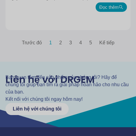
Đọc thêm
Trước đó
1
2
3
4
5
Kế tiếp
Liên hệ với DRGEM
Bạn quan tâm đến sản phẩm của chúng tôi? Hãy để
chúng tôi giúp bạn tìm ra giải pháp hoàn hảo cho nhu cầu
của bạn.
Kết nối với chúng tôi ngay hôm nay!
Liên hệ với chúng tôi