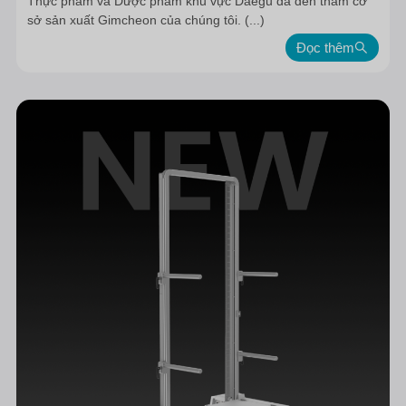
Thực phẩm và Dược phẩm khu vực Daegu đã đến thăm cơ
sở sản xuất Gimcheon của chúng tôi. (...)
Đọc thêm