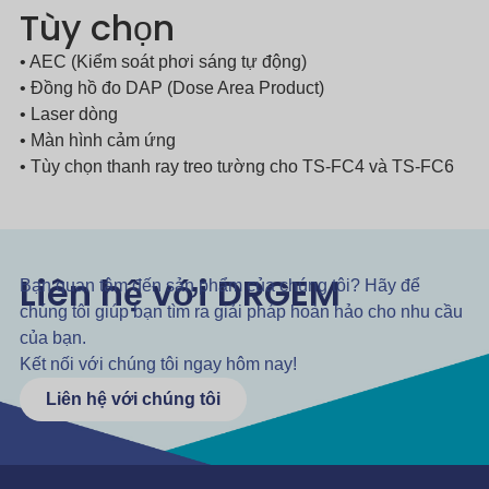
Tùy chọn
• AEC (Kiểm soát phơi sáng tự động)
• Đồng hồ đo DAP (Dose Area Product)
• Laser dòng
• Màn hình cảm ứng
• Tùy chọn thanh ray treo tường cho TS-FC4 và TS-FC6
Liên hệ với DRGEM
Bạn quan tâm đến sản phẩm của chúng tôi? Hãy để
chúng tôi giúp bạn tìm ra giải pháp hoàn hảo cho nhu cầu
của bạn.
Kết nối với chúng tôi ngay hôm nay!
Liên hệ với chúng tôi