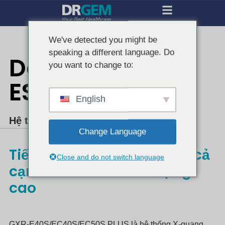
We've detected you might be
speaking a different language. Do
Dòng GXR-
you want to change to:
ES/ECS PLUS
English
Hệ thống X-quang chẩn đoán
Change Language
Tiết kiệm không gian, giá cả
Close and do not switch language
cạnh tranh và chất lượng
cao
GXR-E40S/EC40S/EC50S PLUS là hệ thống X-quang