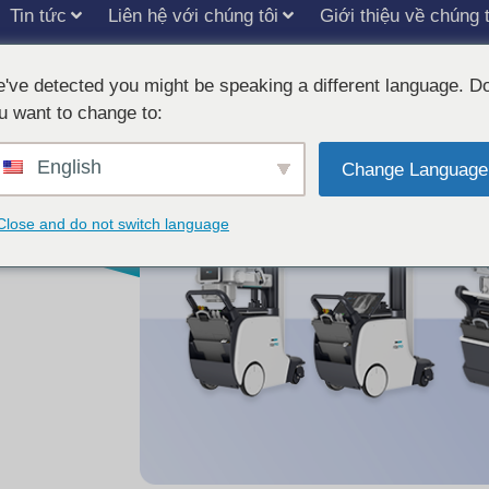
Tin tức
Liên hệ với chúng tôi
Giới thiệu về chúng t
ng
've detected you might be speaking a different language. D
u want to change to:
English
Change Language
t kế cho
Close and do not switch language