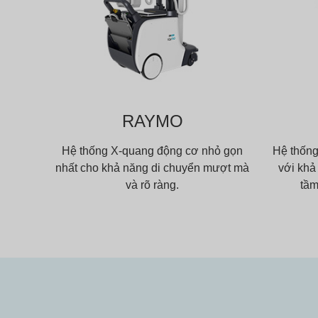
RAYMO
Hệ thống X-quang động cơ nhỏ gọn
Hệ thống
nhất cho khả năng di chuyển mượt mà
với khả
và rõ ràng.
tầm