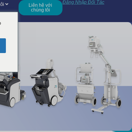
Đăng Nhập Đối Tác
ôi
Liên hệ với
chúng tôi
o