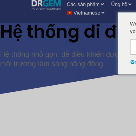
Các sản phẩm
Ủng hộ
Vietnamese
Hệ thống di độ
We
yo
Hệ thống nhỏ gọn, dễ điều khiển được thiế
môi trường lâm sàng năng động.