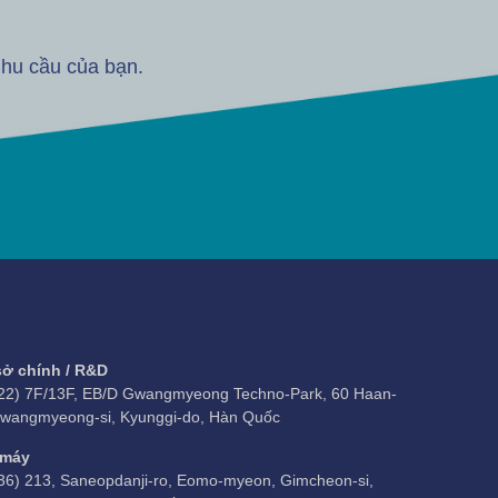
nhu cầu của bạn.
sở chính / R&D
22) 7F/13F, EB/D Gwangmyeong Techno-Park, 60 Haan-
Gwangmyeong-si, Kyunggi-do, Hàn Quốc
 máy
36) 213, Saneopdanji-ro, Eomo-myeon, Gimcheon-si,