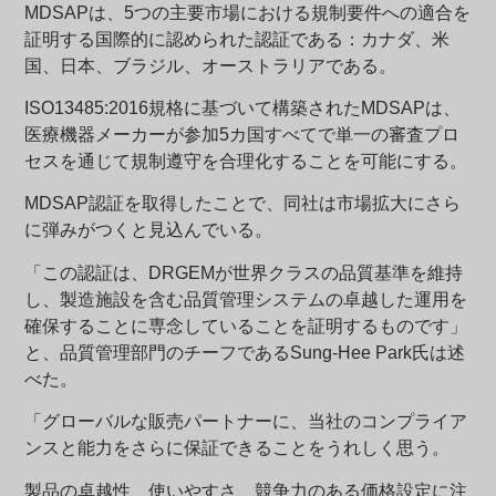
MDSAPは、5つの主要市場における規制要件への適合を
証明する国際的に認められた認証である：カナダ、米
国、日本、ブラジル、オーストラリアである。
ISO13485:2016規格に基づいて構築されたMDSAPは、
医療機器メーカーが参加5カ国すべてで単一の審査プロ
セスを通じて規制遵守を合理化することを可能にする。
MDSAP認証を取得したことで、同社は市場拡大にさら
に弾みがつくと見込んでいる。
「この認証は、DRGEMが世界クラスの品質基準を維持
し、製造施設を含む品質管理システムの卓越した運用を
確保することに専念していることを証明するものです」
と、品質管理部門のチーフであるSung-Hee Park氏は述
べた。
「グローバルな販売パートナーに、当社のコンプライア
ンスと能力をさらに保証できることをうれしく思う。
製品の卓越性、使いやすさ、競争力のある価格設定に注