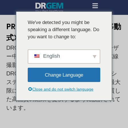
We've detected you might be
PROMO、DRGEMの最新手動移動
speaking a different language. Do
式X線システムのご紹介
you want to change to:
DRGEMは、最先端のテクノロジーとユーザ
English
ー中心のデザインを融合させることで、X線
撮影を進化させ続けます。PROMOは、
DRGEMの最新の手動式モバイルX線撮影シ
Change Language
ステムで、医療画像の効率性と柔軟性を最大
Close and do not switch language
限に高め、医療従事者と患者の両方に一貫し
た高品質の結果を提供するように設計されて
います。