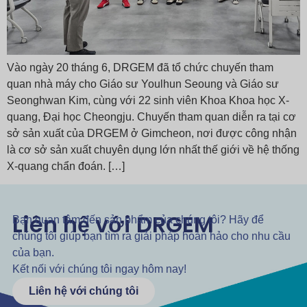
Vào ngày 20 tháng 6, DRGEM đã tổ chức chuyến tham
quan nhà máy cho Giáo sư Youlhun Seoung và Giáo sư
Seonghwan Kim, cùng với 22 sinh viên Khoa Khoa học X-
quang, Đại học Cheongju. Chuyến tham quan diễn ra tại cơ
sở sản xuất của DRGEM ở Gimcheon, nơi được công nhận
là cơ sở sản xuất chuyên dụng lớn nhất thế giới về hệ thống
X-quang chẩn đoán. […]
Liên hệ với DRGEM
Bạn quan tâm đến sản phẩm của chúng tôi? Hãy để
chúng tôi giúp bạn tìm ra giải pháp hoàn hảo cho nhu cầu
của bạn.
Kết nối với chúng tôi ngay hôm nay!
Liên hệ với chúng tôi