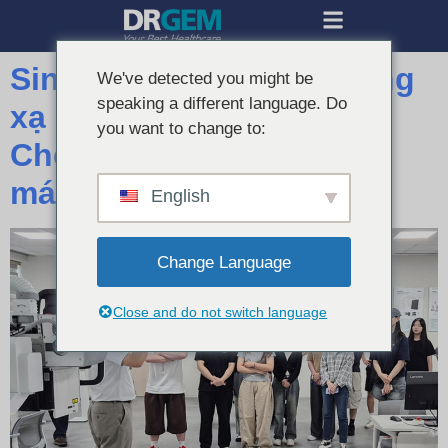
Sinh viên khoa học phóng
We've detected you might be
speaking a different language. Do
xạ của trường đại học
you want to change to:
Cheongju đến thăm nhà
máy DRGEM Gimcheon
English
Change Language
Close and do not switch language