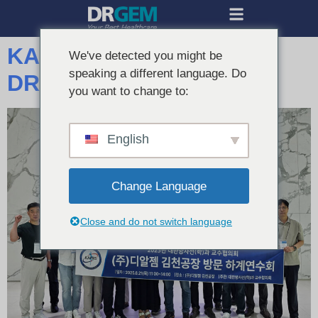
KAPRS thăm Nhà máy
We've detected you might be
speaking a different language. Do
DRGEM Gimcheon
you want to change to:
English
Change Language
Close and do not switch language