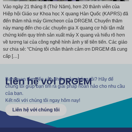
Vào ngày 21 tháng 8 (Thứ Năm), hơn 20 thành viên của
Hiệp hội Giáo sư Khoa học X quang Hàn Quốc (KAPRS) đã
đến thăm nhà máy Gimcheon của DRGEM. Chuyến thăm
này mang đến cho các chuyên gia X quang cơ hội tận mắt
chứng kiến quy trình sản xuất máy X quang và hiểu rõ hơn
về tương lai của công nghệ hình ảnh y tế tiên tiến. Các giáo
sư chia sẻ: “Chúng tôi chân thành cảm ơn DRGEM đã cung
cấp […]
Liên hệ với DRGEM
Bạn quan tâm đến sản phẩm của chúng tôi? Hãy để
chúng tôi giúp bạn tìm ra giải pháp hoàn hảo cho nhu cầu
của bạn.
Kết nối với chúng tôi ngay hôm nay!
Liên hệ với chúng tôi